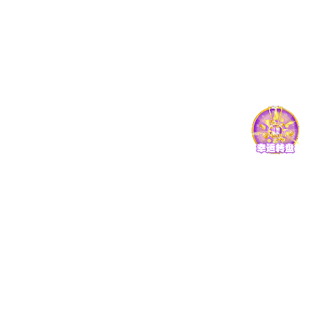
另一方面，在同一场比赛中，有报道称广州蒲公英的
一名球员在一次犯规中理应受到黄牌警告，但最终却
逃过了一劫。这种漏罚行为不仅让对手感到无奈，也
使得赛事公平性受到威胁，因此引发了各方对该事件
合法性的广泛讨论。
这些具体案例不仅暴露出当前足球执法中的短板，更
加深了人们对中国足球发展道路上所遇到困难与挑战
的思考。如何减少这种争议，使每一次关键性的执法
决策都能够得到恰当处理，是摆在我们面前的重要课
题。
3、足协评议的重要性
足协对这场比赛进行评议，其核心目的在于总结经验
教训，以便未来能更好地指导和规范裁判工作。通过