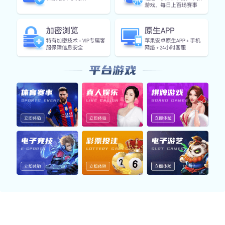
重要赛事时常常显得紧张，从而导致判断失误。
最后，公众对于裁判工作的期望也逐渐提升。作为比
赛的重要参与者，裁判不仅要具备技术能力，还需有
良好的心理素质。然而，当他们无法达到公众期待
时，自然会引发争议甚至质疑，从而影响整个赛事氛
围。
2、具体争议情况
此次赛事中的两大争议点分别是武汉三镇B队未获点
球以及广州蒲公英球员黄牌漏罚。在比赛进行到关键
阶段时，武汉三镇B队的一名前锋在禁区内被对方防
守球员侵犯，却未能获得应有的点球机会。这一决定
直接影响了球队追平比分乃至逆转胜利的可能性，引
起了球队教练组的不满。