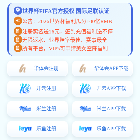
足协评议裁判失误武汉三镇B队点
球未判广州蒲公英黄牌漏判引发争